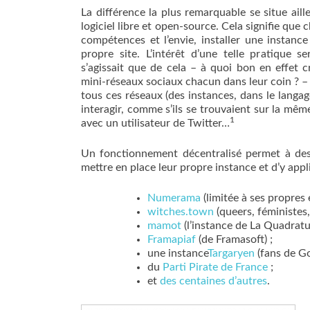
La différence la plus remarquable se situe ail
logiciel libre et open-source. Cela signifie que c
compétences et l’envie, installer une instan
propre site. L’intérêt d’une telle pratique ser
s’agissait que de cela – à quoi bon en effet 
mini-réseaux sociaux chacun dans leur coin ? – m
tous ces réseaux (des instances, dans le lang
interagir, comme s’ils se trouvaient sur la même
1
avec un utilisateur de Twitter…
Un fonctionnement décentralisé permet à des
mettre en place leur propre instance et d’y appl
Numerama
(limitée à ses propres 
witches.town
(queers, féministes,
mamot
(l’instance de La Quadratu
Framapiaf
(de Framasoft) ;
une instance
Targaryen
(fans de Go
du
Parti Pirate de France
;
et
des centaines d’autres
.